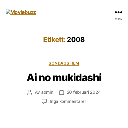
Moviebuzz
Meny
Etikett:
2008
Kategorier
SÖNDAGSFILM
Ai no mukidashi
Av
admin
20 februari 2024
Inläggsförfattare
Inläggsdatum
till
Inga kommentarer
Ai
no
mukidashi