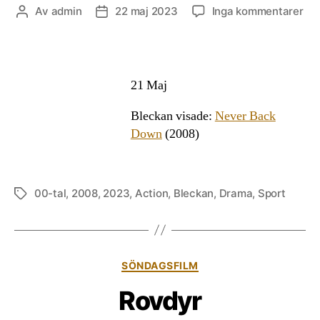
till
Av
admin
22 maj 2023
Inga kommentarer
Inläggsförfattare
Inläggsdatum
Ne
Ba
Do
21 Maj
Bleckan visade:
Never Back
Down
(2008)
00-tal
,
2008
,
2023
,
Action
,
Bleckan
,
Drama
,
Sport
Etiketter
Kategorier
SÖNDAGSFILM
Rovdyr