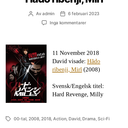
Av
admin
6 februari 2023
Inläggsförfattare
Inläggsdatum
till
Inga kommentarer
Hâdo
ribenji,
Mirî
11 November 2018
David visade:
Hâdo
ribenji, Mirî
(2008)
Svensk/Engelsk titel:
Hard Revenge, Milly
00-tal
,
2008
,
2018
,
Action
,
David
,
Drama
,
Sci-Fi
Etiketter