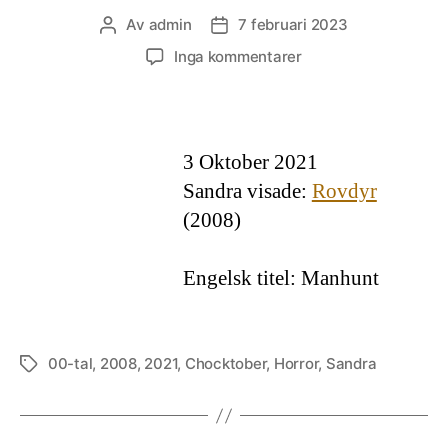
Av
admin
7 februari 2023
Inläggsförfattare
Inläggsdatum
till
Inga kommentarer
Rovdyr
3 Oktober 2021
Sandra visade:
Rovdyr
(2008)
Engelsk titel: Manhunt
00-tal
,
2008
,
2021
,
Chocktober
,
Horror
,
Sandra
Etiketter