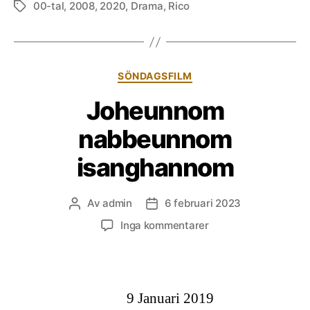
00-tal
,
2008
,
2020
,
Drama
,
Rico
Etiketter
Kategorier
SÖNDAGSFILM
Joheunnom
nabbeunnom
isanghannom
Av
admin
6 februari 2023
Inläggsförfattare
Inläggsdatum
till
Inga kommentarer
Joheunnom
nabbeunnom
isanghannom
9 Januari 2019