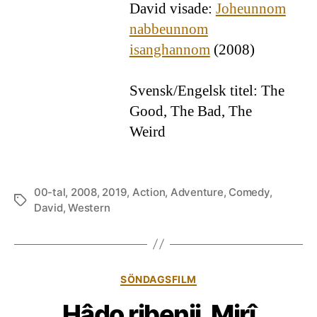
David visade:
Joheunnom
nabbeunnom
isanghannom
(2008)
Svensk/Engelsk titel: The
Good, The Bad, The
Weird
00-tal
,
2008
,
2019
,
Action
,
Adventure
,
Comedy
,
Etiketter
David
,
Western
Kategorier
SÖNDAGSFILM
Hâdo ribenji, Mirî