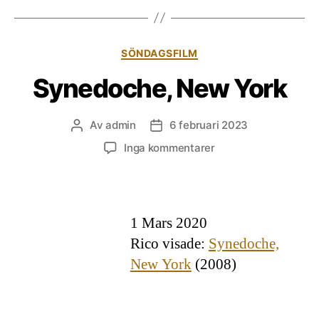
Kategorier
SÖNDAGSFILM
Synedoche, New York
Av
admin
6 februari 2023
Inläggsförfattare
Inläggsdatum
till
Inga kommentarer
Synedoche,
New
York
1 Mars 2020
Rico visade:
Synedoche,
New York
(2008)