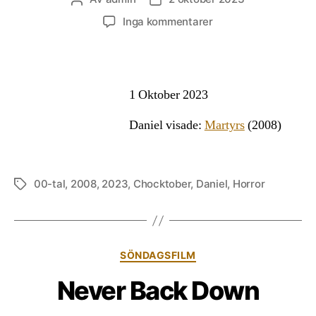
till
Inga kommentarer
Martyrs
1 Oktober 2023
Daniel visade:
Martyrs
(2008)
00-tal
,
2008
,
2023
,
Chocktober
,
Daniel
,
Horror
Etiketter
Kategorier
SÖNDAGSFILM
Never Back Down