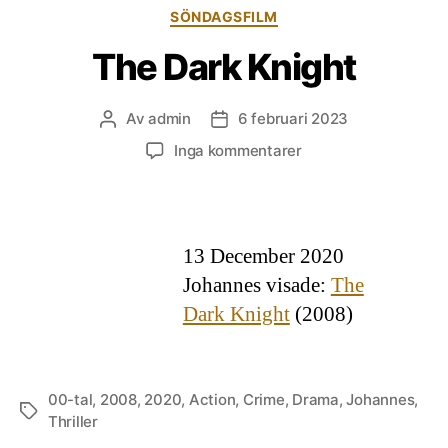
Kategorier
SÖNDAGSFILM
The Dark Knight
Av
admin
6 februari 2023
Inläggsförfattare
Inläggsdatum
till
Inga kommentarer
The
Dark
Knight
13 December 2020
Johannes visade:
The
Dark Knight
(2008)
00-tal
,
2008
,
2020
,
Action
,
Crime
,
Drama
,
Johannes
,
Etiketter
Thriller