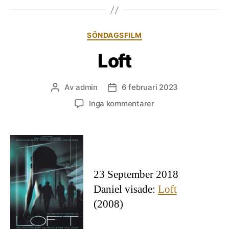
Kategorier
SÖNDAGSFILM
Loft
Av
admin
6 februari 2023
Inläggsförfattare
Inläggsdatum
till
Inga kommentarer
Loft
23 September 2018
Daniel visade:
Loft
(2008)