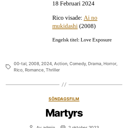
18 Februari 2024
Rico visade:
Ai no
mukidashi
(2008)
Engelsk titel: Love Exposure
00-tal
,
2008
,
2024
,
Action
,
Comedy
,
Drama
,
Horror
,
Etiketter
Rico
,
Romance
,
Thriller
Kategorier
SÖNDAGSFILM
Martyrs
Av
admin
2 oktober 2023
Inläggsförfattare
Inläggsdatum