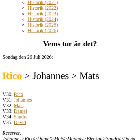
Historik (2021)
Historik (2022)
Historik (2023)
Historik (2024)
Historik (2025)
Historik (2026)
Vems tur är det?
Söndag den 26 Juli 2026:
Rico
> Johannes > Mats
V30:
Rico
V31:
Johannes
V32:
Mats
V33:
Daniel
V34:
Sandra
V35:
David
Reserver:
Johannes>Rico>Daniel>Mats>Magnus>Bleckan>Sandra
>
David