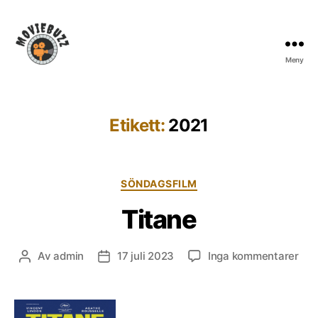
Meny
Moviebuzz
Etikett:
2021
Kategorier
SÖNDAGSFILM
Titane
till
Av
admin
17 juli 2023
Inga kommentarer
Inläggsförfattare
Inläggsdatum
Tit