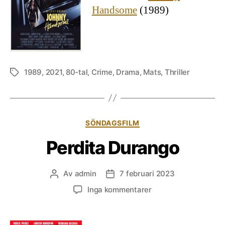
Handsome
(1989)
1989
,
2021
,
80-tal
,
Crime
,
Drama
,
Mats
,
Thriller
Etiketter
Kategorier
SÖNDAGSFILM
Perdita Durango
Av
admin
7 februari 2023
Inläggsförfattare
Inläggsdatum
till
Inga kommentarer
Perdita
Durango