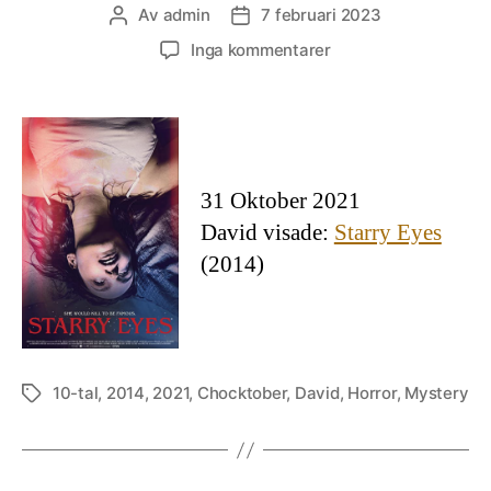
Av
admin
7 februari 2023
Inläggsförfattare
Inläggsdatum
till
Inga kommentarer
Starry
Eyes
31 Oktober 2021
David visade:
Starry Eyes
(2014)
10-tal
,
2014
,
2021
,
Chocktober
,
David
,
Horror
,
Mystery
Etiketter