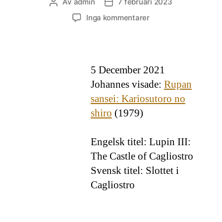
Av
admin
7 februari 2023
Inläggsförfattare
Inläggsdatum
till
Inga kommentarer
Rupan
sansei:
Kariosutoro
no
5 December 2021
shiro
Johannes visade:
Rupan
sansei: Kariosutoro no
shiro
(1979)
Engelsk titel: Lupin III:
The Castle of Cagliostro
Svensk titel: Slottet i
Cagliostro