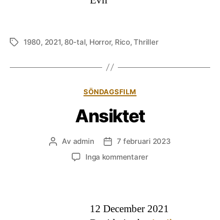
Evil
1980
,
2021
,
80-tal
,
Horror
,
Rico
,
Thriller
Etiketter
Kategorier
SÖNDAGSFILM
Ansiktet
Av
admin
7 februari 2023
Inläggsförfattare
Inläggsdatum
till
Inga kommentarer
Ansiktet
12 December 2021