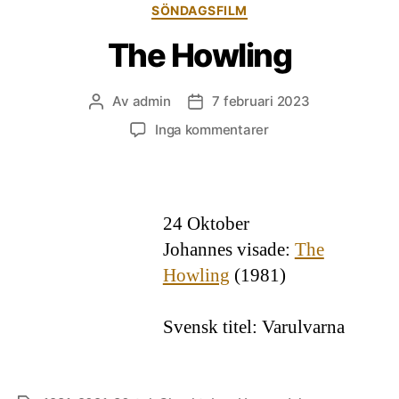
Kategorier
SÖNDAGSFILM
The Howling
Av
admin
7 februari 2023
Inläggsförfattare
Inläggsdatum
till
Inga kommentarer
The
Howling
24 Oktober
Johannes visade:
The
Howling
(1981)
Svensk titel: Varulvarna