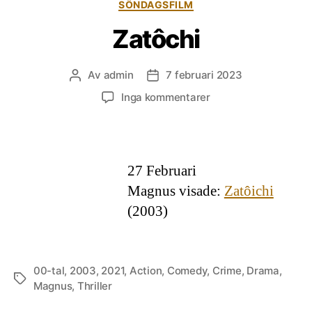
Kategorier
SÖNDAGSFILM
Zatôchi
Av
admin
7 februari 2023
Inläggsförfattare
Inläggsdatum
till
Inga kommentarer
Zatôchi
27 Februari
Magnus visade:
Zatôichi
(2003)
00-tal
,
2003
,
2021
,
Action
,
Comedy
,
Crime
,
Drama
,
Etiketter
Magnus
,
Thriller