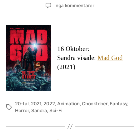
till
Inga kommentarer
Mad
God
16 Oktober:
Sandra visade:
Mad God
(2021)
20-tal
,
2021
,
2022
,
Animation
,
Chocktober
,
Fantasy
,
Etiketter
Horror
,
Sandra
,
Sci-Fi