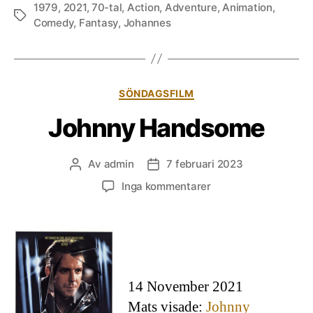
1979
,
2021
,
70-tal
,
Action
,
Adventure
,
Animation
,
Etiketter
Comedy
,
Fantasy
,
Johannes
Kategorier
SÖNDAGSFILM
Johnny Handsome
Av
admin
7 februari 2023
Inläggsförfattare
Inläggsdatum
till
Inga kommentarer
Johnny
Handsome
14 November 2021
Mats visade:
Johnny