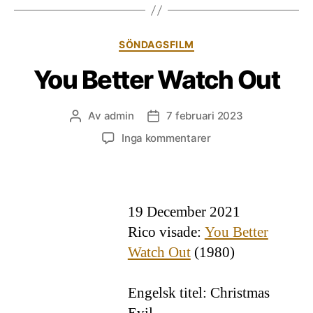
Kategorier
SÖNDAGSFILM
You Better Watch Out
Av
admin
7 februari 2023
Inläggsförfattare
Inläggsdatum
till
Inga kommentarer
You
Better
Watch
Out
19 December 2021
Rico visade:
You Better
Watch Out
(1980)
Engelsk titel: Christmas