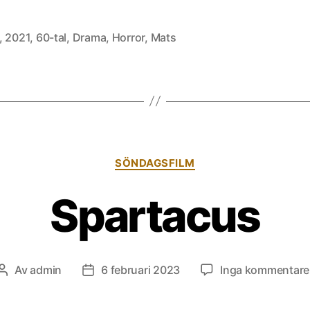
,
2021
,
60-tal
,
Drama
,
Horror
,
Mats
Kategorier
SÖNDAGSFILM
Spartacus
Av
admin
6 februari 2023
Inga kommentare
Inläggsförfattare
Inläggsdatum