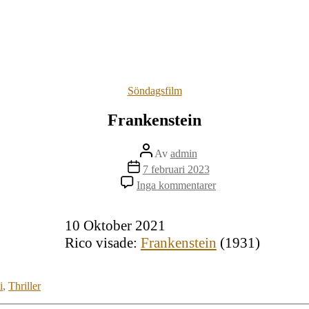
Kategorier
Söndagsfilm
Frankenstein
Inläggsförfattare
Av
admin
Inläggsdatum
7 februari 2023
till
Inga kommentarer
Frankenstein
10 Oktober 2021
Rico visade:
Frankenstein
(1931)
i
,
Thriller