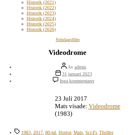
Historik (2021)
Historik (2022)
Historik (2023)
Historik (2024)
Historik (2025)
Historik (2026)
Kategorier
Söndagsfilm
Videodrome
Inläggsförfattare
Av
admin
Inläggsdatum
31 januari 2023
till
Inga kommentarer
Videodrome
23 Juli 2017
Mats visade:
Videodrome
(1983)
Etiketter
1983
,
2017
,
80-tal
,
Horror
,
Mats
,
Sci-Fi
,
Thriller