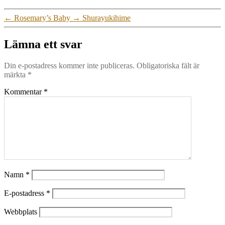
←
Rosemary’s Baby
→
Shurayukihime
Lämna ett svar
Din e-postadress kommer inte publiceras.
Obligatoriska fält är
märkta
*
Kommentar
*
Namn
*
E-postadress
*
Webbplats