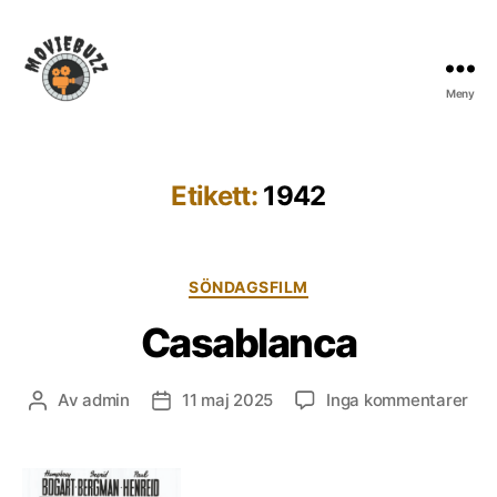
Meny
Moviebuzz
Etikett:
1942
Kategorier
SÖNDAGSFILM
Casablanca
till
Av
admin
11 maj 2025
Inga kommentarer
Inläggsförfattare
Inläggsdatum
Cas