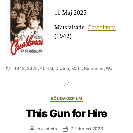
11 Maj 2025
Mats visade:
Casablanca
(1942)
1942
,
2025
,
40-tal
,
Drama
,
Mats
,
Romance
,
War
Etiketter
Kategorier
SÖNDAGSFILM
This Gun for Hire
Av
admin
7 februari 2023
Inläggsförfattare
Inläggsdatum