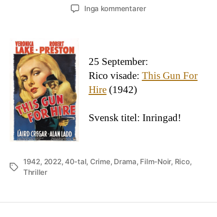
till
Inga kommentarer
This
Gun
for
Hire
25 September:
Rico visade:
This Gun For
Hire
(1942)
Svensk titel: Inringad!
1942
,
2022
,
40-tal
,
Crime
,
Drama
,
Film-Noir
,
Rico
,
Etiketter
Thriller