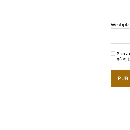
Webbpla
Spara 
gång j