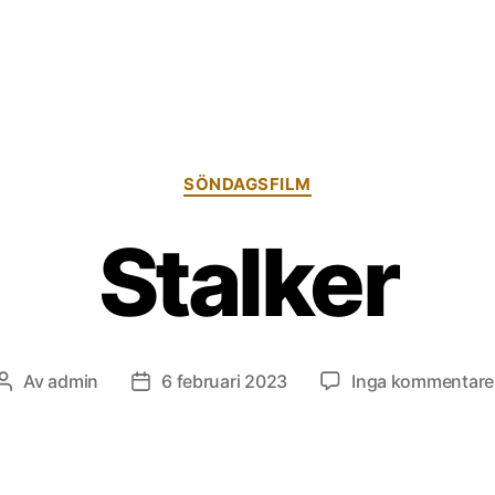
Kategorier
SÖNDAGSFILM
Stalker
Av
admin
6 februari 2023
Inga kommentare
Inläggsförfattare
Inläggsdatum