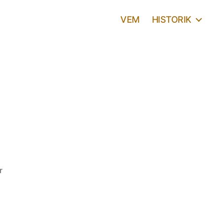
VEM
HISTORIK
till
r
Stalker