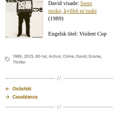
David visade:
Sono
otoko, kyôbô ni tsuki
(1989)
Engelsk titel: Violent Cop
1989
,
2025
,
80-tal
,
Action
,
Crime
,
David
,
Drama
,
Etiketter
Thriller
←
Osôshiki
→
Casablanca