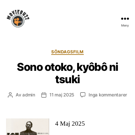
Meny
Moviebuzz
Kategorier
SÖNDAGSFILM
Sono otoko, kyôbô ni
tsuki
till
Av
admin
11 maj 2025
Inga kommentarer
Inläggsförfattare
Inläggsdatum
So
oto
kyô
ni
4 Maj 2025
tsu