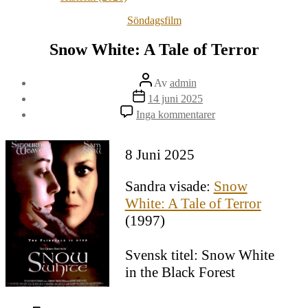
Kategorier
Söndagsfilm
Snow White: A Tale of Terror
Inläggsförfattare
Av
admin
Inläggsdatum
14 juni 2025
till
Inga kommentarer
Snow
White:
A
8 Juni 2025
Tale
of
Sandra visade:
Snow
Terror
White: A Tale of Terror
(1997)
Svensk titel: Snow White
in the Black Forest