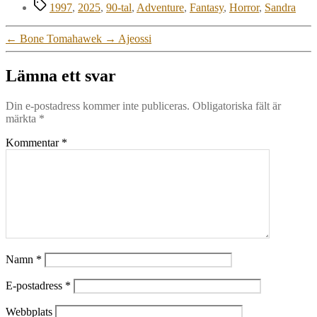
Etiketter
1997
,
2025
,
90-tal
,
Adventure
,
Fantasy
,
Horror
,
Sandra
←
Bone Tomahawek
→
Ajeossi
Lämna ett svar
Din e-postadress kommer inte publiceras.
Obligatoriska fält är
märkta
*
Kommentar
*
Namn
*
E-postadress
*
Webbplats