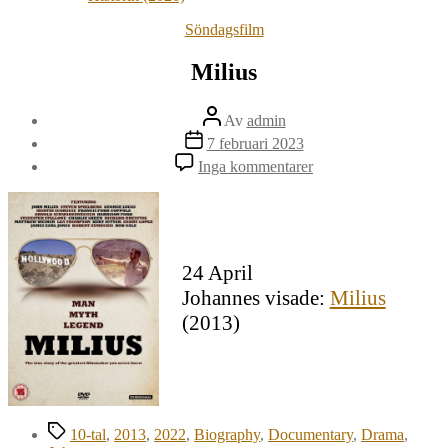
Kategorier
Söndagsfilm
Milius
Inläggsförfattare
Av
admin
Inläggsdatum
7 februari 2023
till
Inga kommentarer
Milius
24 April
Johannes visade:
Milius
(2013)
Etiketter
10-tal
,
2013
,
2022
,
Biography
,
Documentary
,
Drama
,