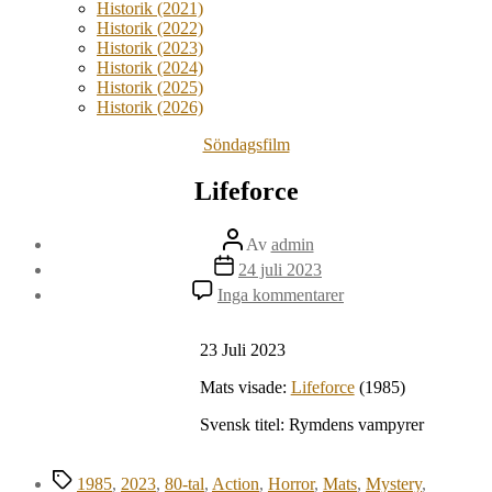
Historik (2021)
Historik (2022)
Historik (2023)
Historik (2024)
Historik (2025)
Historik (2026)
Kategorier
Söndagsfilm
Lifeforce
Inläggsförfattare
Av
admin
Inläggsdatum
24 juli 2023
till
Inga kommentarer
Lifeforce
23 Juli 2023
Mats visade:
Lifeforce
(1985)
Svensk titel: Rymdens vampyrer
Etiketter
1985
,
2023
,
80-tal
,
Action
,
Horror
,
Mats
,
Mystery
,