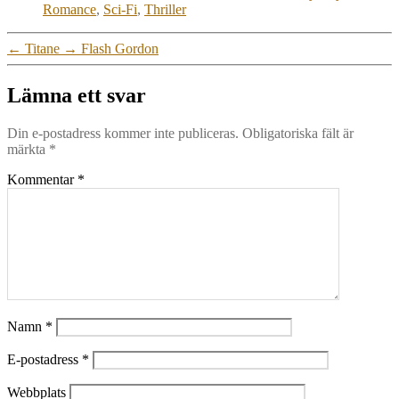
Romance
,
Sci-Fi
,
Thriller
←
Titane
→
Flash Gordon
Lämna ett svar
Din e-postadress kommer inte publiceras.
Obligatoriska fält är
märkta
*
Kommentar
*
Namn
*
E-postadress
*
Webbplats