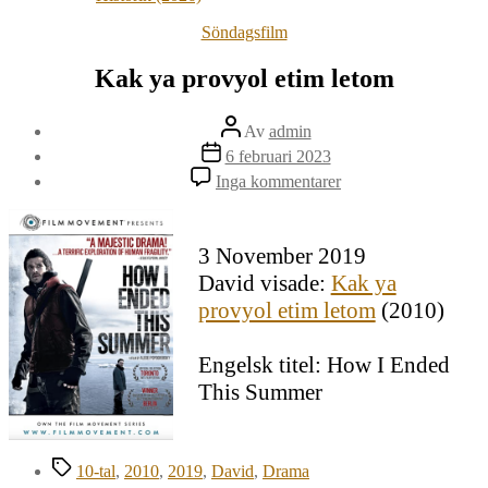
Kategorier
Söndagsfilm
Kak ya provyol etim letom
Inläggsförfattare
Av
admin
Inläggsdatum
6 februari 2023
till
Inga kommentarer
Kak
ya
provyol
3 November 2019
etim
letom
David visade:
Kak ya
provyol etim letom
(2010)
Engelsk titel: How I Ended
This Summer
Etiketter
10-tal
,
2010
,
2019
,
David
,
Drama