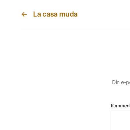
←
La casa muda
Din e-p
Kommen