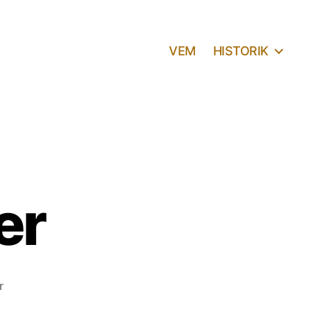
VEM
HISTORIK
er
till
r
Jacob’s