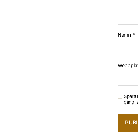
Namn
*
Webbpla
Spara 
gång j