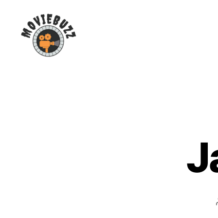
Moviebuzz
J