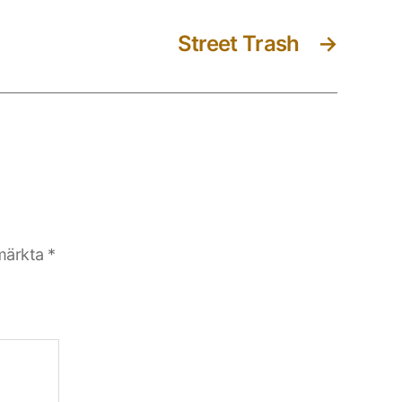
Street Trash
→
 märkta
*