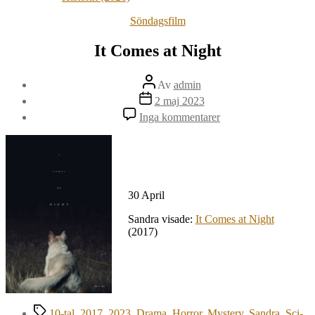
Kategorier
Söndagsfilm
It Comes at Night
Inläggsförfattare
Av
admin
Inläggsdatum
2 maj 2023
till
Inga kommentarer
It
Comes
at
Night
30 April
Sandra visade:
It Comes at Night
(2017)
Etiketter
10-tal
,
2017
,
2023
,
Drama
,
Horror
,
Mystery
,
Sandra
,
Sci-