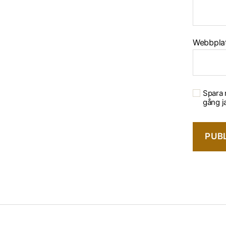
Webbpla
Spara 
gång j