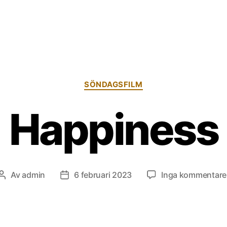
Kategorier
SÖNDAGSFILM
Happiness
Av
admin
6 februari 2023
Inga kommentare
Inläggsförfattare
Inläggsdatum