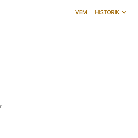
VEM
HISTORIK
till
r
Happiness