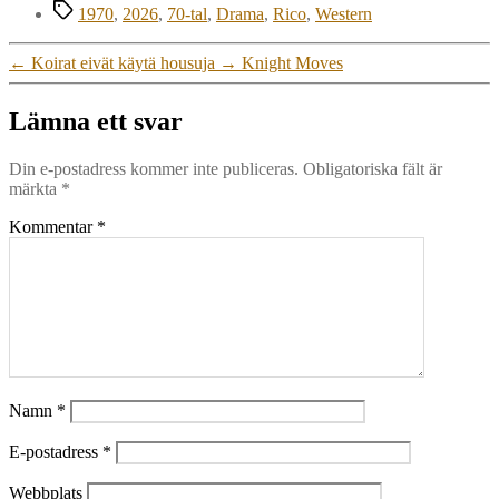
Etiketter
1970
,
2026
,
70-tal
,
Drama
,
Rico
,
Western
←
Koirat eivät käytä housuja
→
Knight Moves
Lämna ett svar
Din e-postadress kommer inte publiceras.
Obligatoriska fält är
märkta
*
Kommentar
*
Namn
*
E-postadress
*
Webbplats