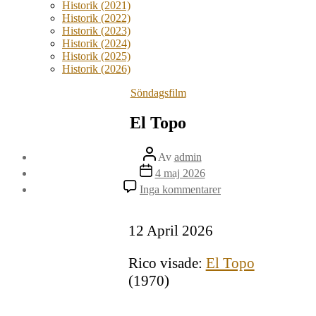
Historik (2021)
Historik (2022)
Historik (2023)
Historik (2024)
Historik (2025)
Historik (2026)
Kategorier
Söndagsfilm
El Topo
Inläggsförfattare
Av
admin
Inläggsdatum
4 maj 2026
till
Inga kommentarer
El
Topo
12 April 2026
Rico visade:
El Topo
(1970)