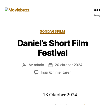
Moviebuzz
Meny
Kategorier
SÖNDAGSFILM
Daniel’s Short Film
Festival
Av
admin
20 oktober 2024
Inläggsförfattare
Inläggsdatum
till
Inga kommentarer
Daniel’s
Short
Film
Festival
13 Oktober 2024