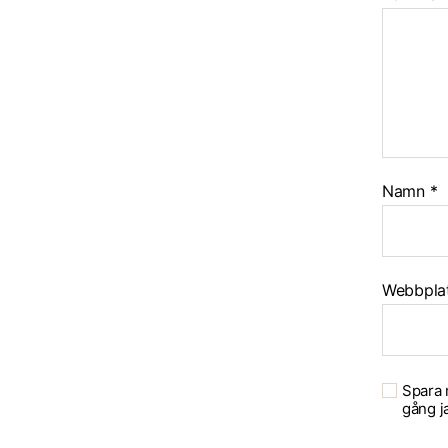
Namn
*
Webbpla
Spara 
gång j