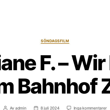
Kategorier
SÖNDAGSFILM
iane F. – Wir
m Bahnhof 
til
Av
admin
8 juli 2024
Inga kommentarer
Inläggsförfattare
Inläggsdatum