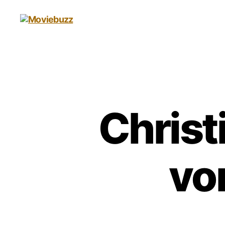
Moviebuzz
Christ
vo