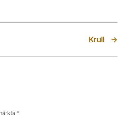
Krull
→
 märkta
*