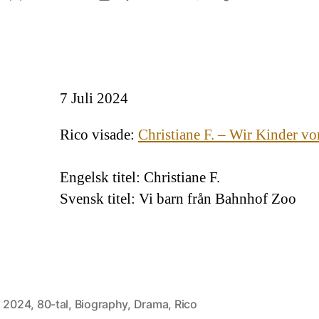
C
F.
–
W
K
7 Juli 2024
v
B
Z
Rico visade:
Christiane F. – Wir Kinder 
Engelsk titel: Christiane F.
Svensk titel: Vi barn från Bahnhof Zoo
,
2024
,
80-tal
,
Biography
,
Drama
,
Rico