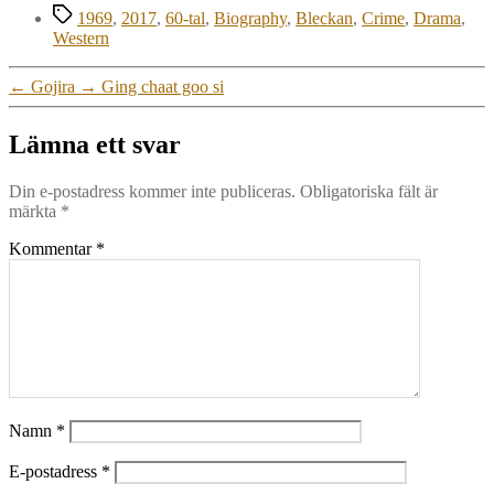
Etiketter
1969
,
2017
,
60-tal
,
Biography
,
Bleckan
,
Crime
,
Drama
,
Western
←
Gojira
→
Ging chaat goo si
Lämna ett svar
Din e-postadress kommer inte publiceras.
Obligatoriska fält är
märkta
*
Kommentar
*
Namn
*
E-postadress
*