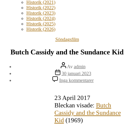
Historik (2021)
Historik (2022)
Historik (2023)
Historik (2024)
Historik (2025)
Historik (2026)
Kategorier
Söndagsfilm
Butch Cassidy and the Sundance Kid
Inläggsförfattare
Av
admin
Inläggsdatum
30 januari 2023
till
Inga kommentarer
Butch
Cassidy
and
23 April 2017
the
Bleckan visade:
Butch
Sundance
Kid
Cassidy and the Sundance
Kid
(1969)