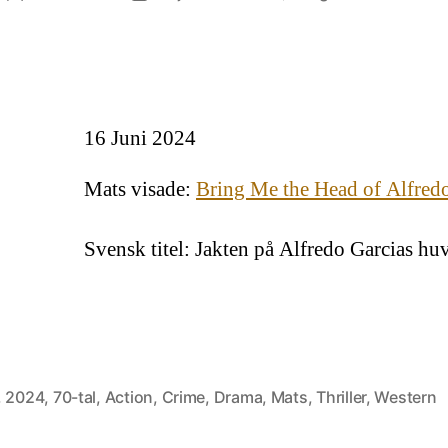
B
t
o
16 Juni 2024
A
G
Mats visade:
Bring Me the Head of Alfred
Svensk titel: Jakten på Alfredo Garcias hu
,
2024
,
70-tal
,
Action
,
Crime
,
Drama
,
Mats
,
Thriller
,
Western