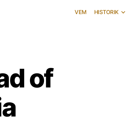
VEM
HISTORIK
ad of
ia
ill