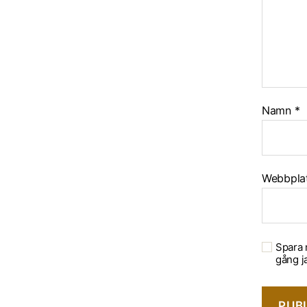
Namn
*
Webbpla
Spara 
gång j