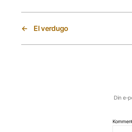
←
El verdugo
Din e-p
Kommen