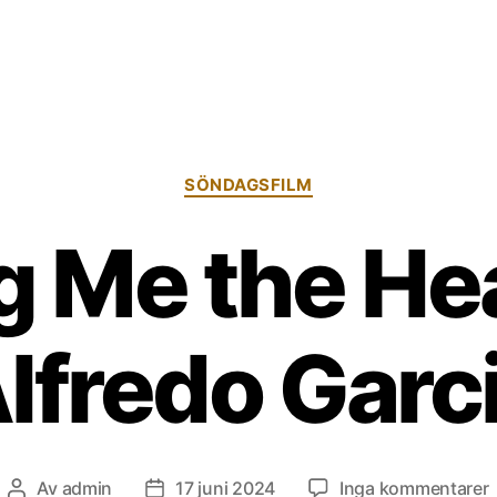
Kategorier
SÖNDAGSFILM
g Me the He
lfredo Garc
t
Av
admin
17 juni 2024
Inga kommentarer
Inläggsförfattare
Inläggsdatum