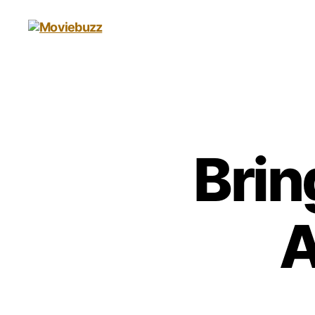
Moviebuzz
Brin
A