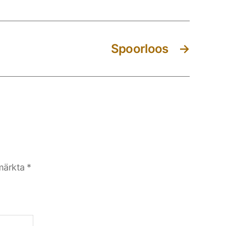
Spoorloos
→
 märkta
*