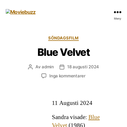
Moviebuzz
Meny
Kategorier
SÖNDAGSFILM
Blue Velvet
Av
admin
18 augusti 2024
Inläggsförfattare
Inläggsdatum
till
Inga kommentarer
Blue
Velvet
11 Augusti 2024
Sandra visade:
Blue
Velvet
(1986)