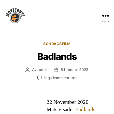
Meny
Moviebuzz
Kategorier
SÖNDAGSFILM
Badlands
Av
admin
6 februari 2023
Inläggsförfattare
Inläggsdatum
till
Inga kommentarer
Badlands
22 November 2020
Mats visade:
Badlands