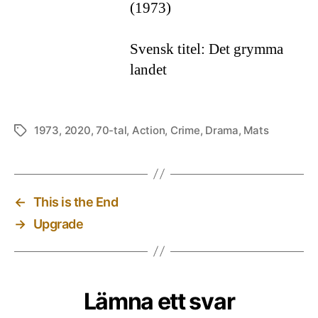
(1973)
Svensk titel: Det grymma
landet
1973
,
2020
,
70-tal
,
Action
,
Crime
,
Drama
,
Mats
Etiketter
←
This is the End
→
Upgrade
Lämna ett svar