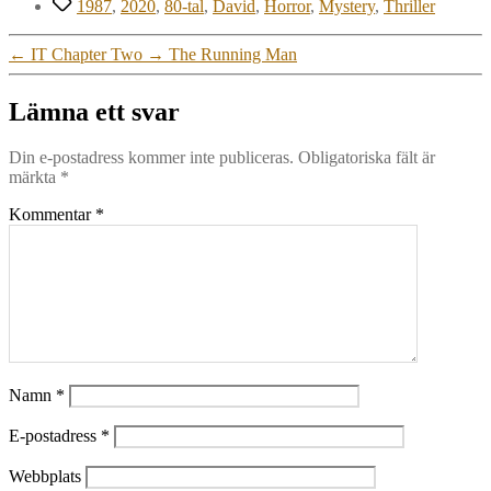
Etiketter
1987
,
2020
,
80-tal
,
David
,
Horror
,
Mystery
,
Thriller
←
IT Chapter Two
→
The Running Man
Lämna ett svar
Din e-postadress kommer inte publiceras.
Obligatoriska fält är
märkta
*
Kommentar
*
Namn
*
E-postadress
*
Webbplats