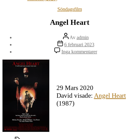
Kategorier
Söndagsfilm
Angel Heart
Inläggsförfattare
Av
admin
Inläggsdatum
6 februari 2023
till
Inga kommentarer
Angel
Heart
29 Mars 2020
David visade:
Angel Heart
(1987)