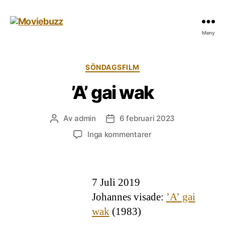
Moviebuzz
Meny
Kategorier
SÖNDAGSFILM
’A’ gai wak
Av
admin
6 februari 2023
Inläggsförfattare
Inläggsdatum
till
Inga kommentarer
’A’
gai
wak
7 Juli 2019
Johannes visade:
’A’ gai
wak
(1983)