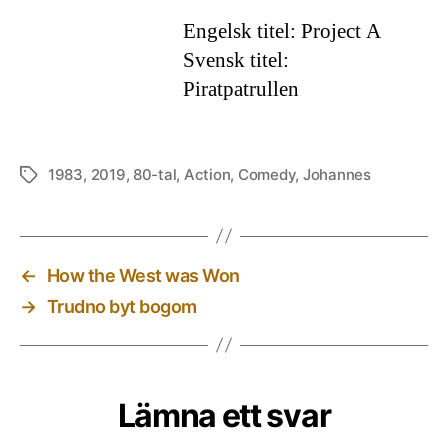
Engelsk titel: Project A
Svensk titel:
Piratpatrullen
1983
,
2019
,
80-tal
,
Action
,
Comedy
,
Johannes
Etiketter
←
How the West was Won
→
Trudno byt bogom
Lämna ett svar